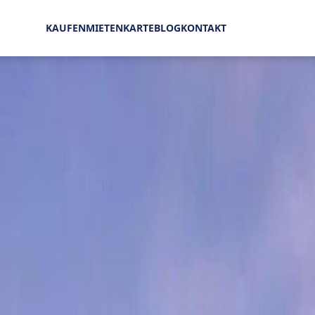
Verkauf Villa Beau Champ 6.950.000 € | MZIMC043
KAUFEN
MIETEN
KARTE
BLOG
KONTAKT