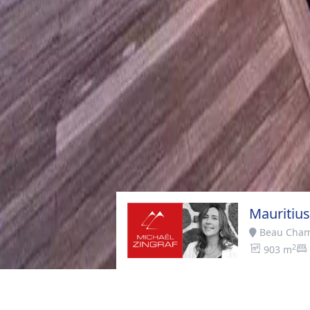
Mauritius
Beau Cha
2
903 m
Startseite
>
Kaufen
>
Beau Champ