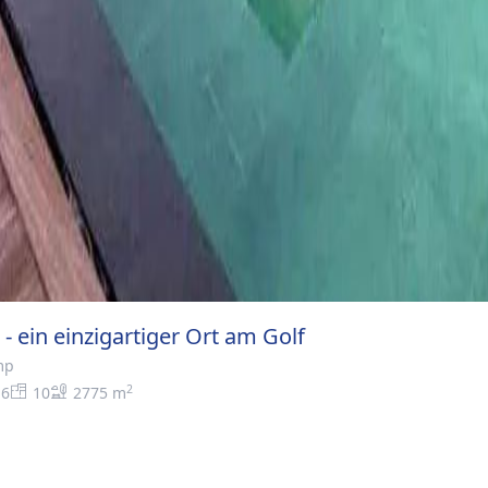
 - ein einzigartiger Ort am Golf
mp
2
6
10
2775 m
>
Mauritius - ein einzigartiger Ort am Golf