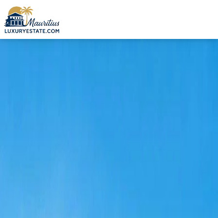
Verkauf Villa Beau Champ 2.700.000 € | MZIMC048