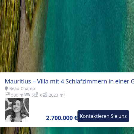
Mauritius – Villa mit 4 Schlafzimmern in einer 
Beau Champ
2
2
580 m
5
6
2023 m
Kontaktieren Sie uns
2.700.000 €