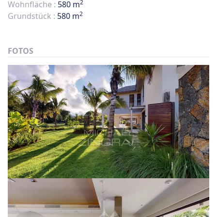
2
Wohnfläche :
580 m
2
Grundstück :
580 m
FOTOS