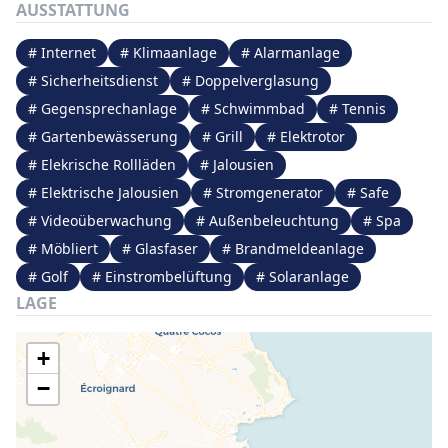
AUSSTATTUNG
# Internet
# Klimaanlage
# Alarmanlage
# Sicherheitsdienst
# Doppelverglasung
# Gegensprechanlage
# Schwimmbad
# Tennis
# Gartenbewässerung
# Grill
# Elektrotor
# Elekrische Rollläden
# Jalousien
# Elektrische Jalousien
# Stromgenerator
# Safe
# Videoüberwachung
# Außenbeleuchtung
# Spa
# Möbliert
# Glasfaser
# Brandmeldeanlage
# Golf
# Einstrombelüftung
# Solaranlage
LAGE
+
−