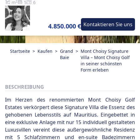
2
m
5
6
Kontaktieren Sie uns
4.850.000 €
Startseite
>
Kaufen
>
Grand
>
Mont Choisy Signature
Baie
Villa – Mont Choisy Golf
in seiner schönsten
Form erleben
BESCHREIBUNG
Im Herzen des renommierten Mont Choisy Golf
Estates verkörpert diese Signature Villa die Essenz des
gehobenen Lebensstils auf Mauritius. Eingebettet in
eine exklusive Anlage mit nur 15 individuell gestalteten
Luxusvillen vereint diese außergewöhnliche Residenz
mit 5 Schlafzimmern und en-suite Badezimmern