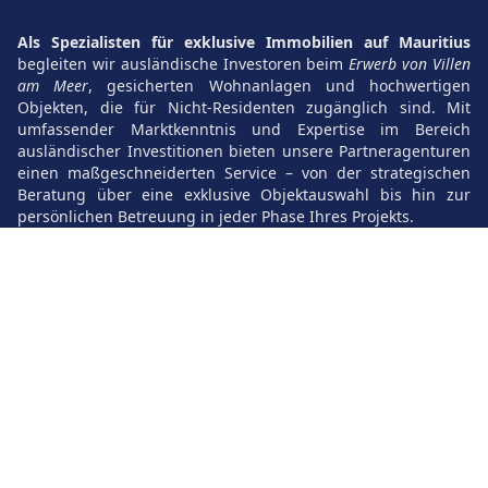
Als Spezialisten für exklusive Immobilien auf Mauritius
begleiten wir ausländische Investoren beim
Erwerb von Villen
am Meer
, gesicherten Wohnanlagen und hochwertigen
Objekten, die für Nicht-Residenten zugänglich sind. Mit
umfassender Marktkenntnis und Expertise im Bereich
ausländischer Investitionen bieten unsere Partneragenturen
einen maßgeschneiderten Service – von der strategischen
Beratung über eine exklusive Objektauswahl bis hin zur
persönlichen Betreuung in jeder Phase Ihres Projekts.
contact@mauritius-luxuryestate.com
Kaufen
Mieten
Karte
Blog
Agenturen
Kontakt
Uber-uns
Recrutement
Ajouter vos biens
Vendez votre bien
Newsletter