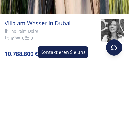
Villa am Wasser in Dubai
The Palm Deira
2
m
0
0
Kontaktieren Sie uns
10.788.800 €
Startseite
>
Kaufen
>
The Palm
>
Villa am Wasser in
Deira
Dubai
BESCHREIBUNG
Die Bay Villas sind eine außergewöhnliche Innovation,
die natürliche Schönheit mit prestigeträchtigen
Annehmlichkeiten kombiniert, um ein Resort-ähnliches