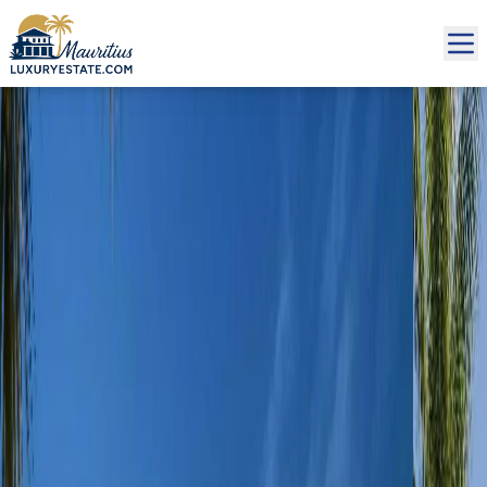
Verkauf Villa The Palm Deira 10.788.800 € | MZIMC785