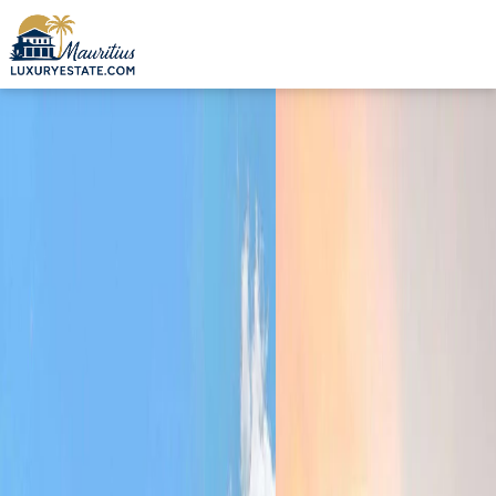
Verkauf Wohnung Grand Baie 399.351 € | MZIMC794