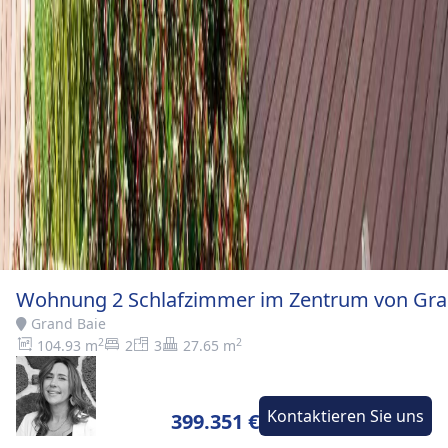
Wohnung 2 Schlafzimmer im Zentrum von Gra
Grand Baie
2
2
104.93 m
2
3
27.65 m
Kontaktieren Sie uns
399.351 €