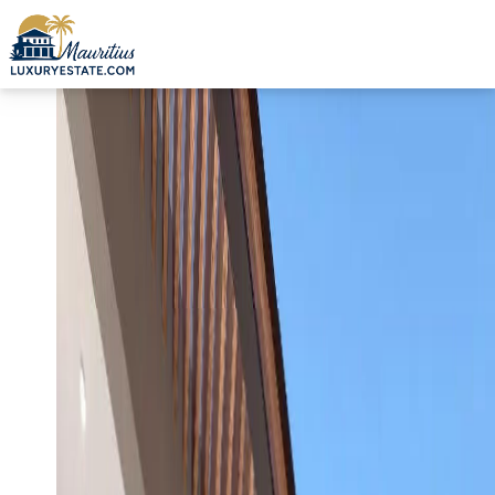
Verkauf Villa Petite Rivière Noire 1.350.000 € | MZIMC857