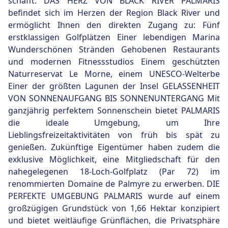
schafft. DAS HERZ VON BLACK RIVER PALMARIS
befindet sich im Herzen der Region Black River und
ermöglicht Ihnen den direkten Zugang zu: Fünf
erstklassigen Golfplätzen Einer lebendigen Marina
Wunderschönen Stränden Gehobenen Restaurants
und modernen Fitnessstudios Einem geschützten
Naturreservat Le Morne, einem UNESCO-Welterbe
Einer der größten Lagunen der Insel GELASSENHEIT
VON SONNENAUFGANG BIS SONNENUNTERGANG Mit
ganzjährig perfektem Sonnenschein bietet PALMARIS
die ideale Umgebung, um Ihre
Lieblingsfreizeitaktivitäten von früh bis spät zu
genießen. Zukünftige Eigentümer haben zudem die
exklusive Möglichkeit, eine Mitgliedschaft für den
nahegelegenen 18-Loch-Golfplatz (Par 72) im
renommierten Domaine de Palmyre zu erwerben. DIE
PERFEKTE UMGEBUNG PALMARIS wurde auf einem
großzügigen Grundstück von 1,66 Hektar konzipiert
und bietet weitläufige Grünflächen, die Privatsphäre