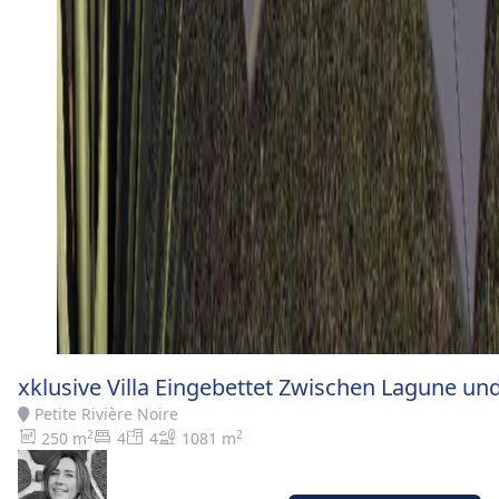
xklusive Villa Eingebettet Zwischen Lagune und
Petite Rivière Noire
2
2
250 m
4
4
1081 m