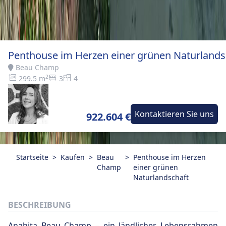
Penthouse im Herzen einer grünen Naturlands
Beau Champ
2
299.5 m
3
4
Kontaktieren Sie uns
922.604 €
Startseite
>
Kaufen
>
Beau
>
Penthouse im Herzen
Champ
einer grünen
Naturlandschaft
BESCHREIBUNG
Anahita Beau Champ – ein ländlicher Lebensrahmen