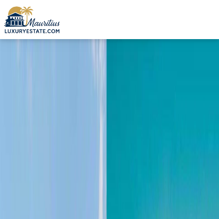
Verkauf Penthouse Beau Champ 922.604 € | MZIMC866