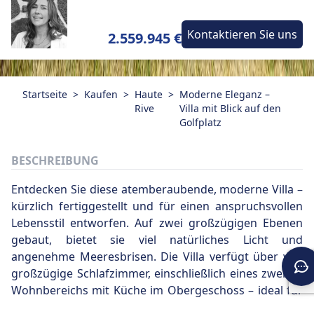
Kontaktieren Sie uns
2.559.945 €
Startseite
>
Kaufen
>
Haute
>
Moderne Eleganz –
Rive
Villa mit Blick auf den
Golfplatz
BESCHREIBUNG
Entdecken Sie diese atemberaubende, moderne Villa –
kürzlich fertiggestellt und für einen anspruchsvollen
Lebensstil entworfen. Auf zwei großzügigen Ebenen
gebaut, bietet sie viel natürliches Licht und
angenehme Meeresbrisen. Die Villa verfügt über vier
großzügige Schlafzimmer, einschließlich eines zweiten
Wohnbereichs mit Küche im Obergeschoss – ideal für
Gäste oder zusätzliche Privatsphäre. Entspannen Sie