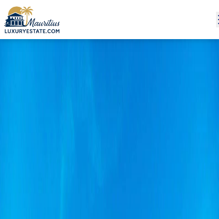
Verkauf Villa Haute Rive 2.559.945 € | MZIMC875