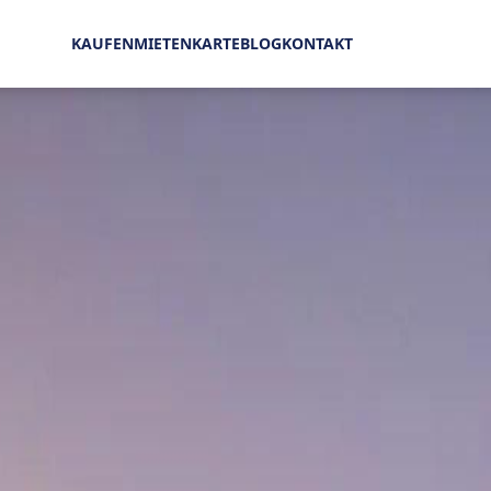
Verkauf Penthouse Grand Baie 1.593.541 € | MZIMC890
KAUFEN
MIETEN
KARTE
BLOG
KONTAKT