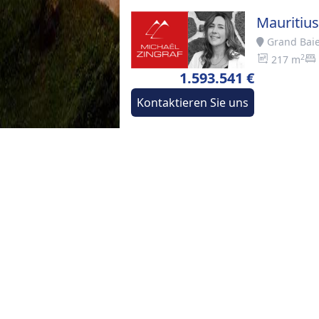
Mauritiu
Grand Bai
2
217 m
1.593.541 €
Kontaktieren Sie uns
Startseite
>
Kaufen
>
Grand Baie
BESCHREIBUNG
Die Architektur dieser trau
mauritischen Lebensstils – mit
Materialien. Große private Ter
Innen- und Außenbereiche zu 
Terrassenpool eine stilvoll
Großzügige Vordächer unter