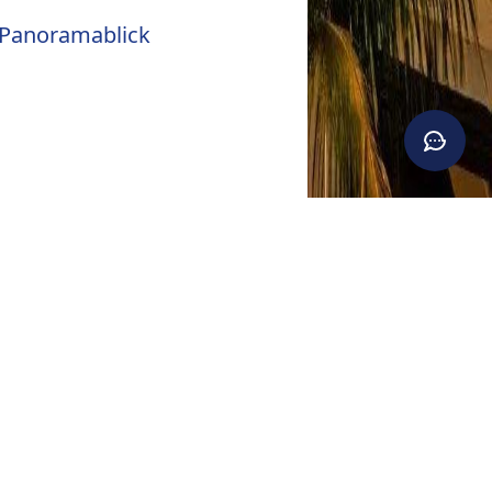
 Panoramablick
amablick
SSTATTUNG
 Internet
# Klimaanlage
 Sicherheitsdienst
 Schwimmbad
# Tennis
 Gartenbewässerung