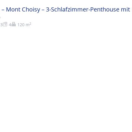
s – Mont Choisy – 3-Schlafzimmer-Penthouse mit
e
2
3
4
120 m
>
Mauritius – Mont Choisy – 3-Schlafzimmer-Penthouse mit Panor
AU
mhaften Penthäuser verkörpert den Geist des
 ihrem eleganten Design sowie warmen, taktilen
#
rassen und bodentiefe Fensterfronten verbinden
#
einem einzigen harmonischen Raum, wobei der
#
e Verlängerung des Wohnzimmers darstellt.
#
streichen das tropische Lebensgefühl und