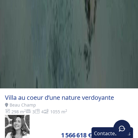
Villa au coeur d’une nature verdoyante
Beau Champ
2
2
298 m
3
4
1055 m
Contactez-nous
1 566 618 €