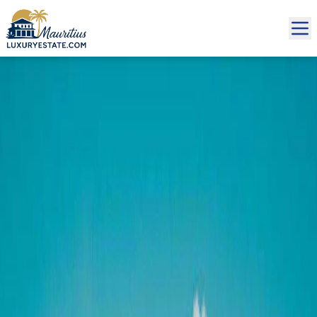
Vente Villa Beau Champ 1 566 618 € | MZIMC439