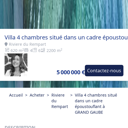
Villa 4 chambres situé dans un cadre époust
Riviere du Rempart
2
2
620 m
4
6
2200 m
Contactez-nous
5 000 000 €
Accueil
>
Acheter
>
Riviere
>
Villa 4 chambres situé
du
dans un cadre
Rempart
époustouflant à
GRAND GAUBE
DESCRIPTION