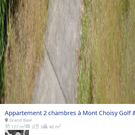
Appartement 2 chambres à Mont Choisy Golf &
Grand Baie
2
2
127 m
2
3
40 m