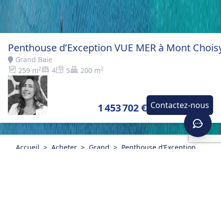
Penthouse d’Exception VUE MER à Mont Chois
Grand Baie
2
2
259 m
4
5
200 m
Contactez-nous
1 453 702 €
Accueil
>
Acheter
>
Grand
>
Penthouse d’Exception
Baie
VUE MER à Mont Choisy
DESCRIPTION
Découvrez ce superbe penthouse duplex situé au 3ᵉ
étage d’une résidence sécurisée et élégante