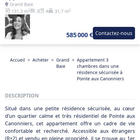
Grand Baie
2
2
131.3 m
3
4
31.7 m
Contactez-nous
585 000 €
Accueil
>
Acheter
>
Grand
>
Appartement 3
Baie
chambres dans une
résidence sécurisée à
Pointe aux Canonniers
DESCRIPTION
Situé dans une petite résidence sécurisée, au cœur
d’un quartier calme et très résidentiel de Pointe aux
Canonniers, cet appartement offre un cadre de vie
confortable et recherché. Accessible aux étrangers
(R+2) et vendu en pleine propriété, il se trouve au 1er