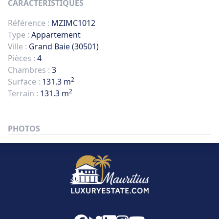
CARACTÉRISTIQUES
Référence :
MZIMC1012
Type :
Appartement
Ville :
Grand Baie (30501)
Pièces :
4
Chambres :
3
2
Surface :
131.3 m
2
Terrain :
131.3 m
PHOTOS