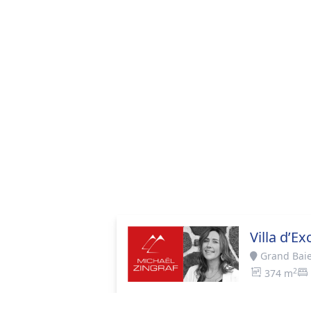
Villa d’E
Grand Bai
2
374 m