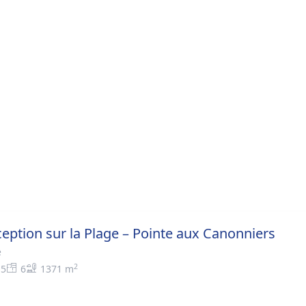
xception sur la Plage – Pointe aux Canonniers
e
2
5
6
1371 m