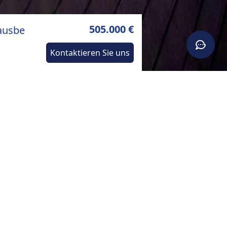
505.000 €
ausbe
Kontaktieren Sie uns
e
SSTATTUNG
 Internet
# Klimaanlage
 Sicherheitsdienst
 Doppelverglasung
# Elektrotor
 Carport
# Schiebefenster
 Elektrische Jalousien