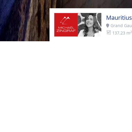
Mauritiu
Grand Gau
2
137.23 m
Startseite
>
Kaufen
>
Grand Gaub
BESCHREIBUNG
In dem malerischen Dorf Gran
wenige Minuten von der beliebt
dieses Programm Ihnen eine au
des Strandes. Lassen Sie die 
Schlagwörter jetzt eine Sü
Schlafzimmern im Erdgeschos
mit großen Bänden und einer 