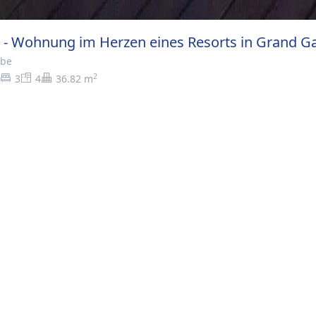
s - Wohnung im Herzen eines Resorts in Grand G
be
2
3
4
36.82 m
e
>
Mauritius - Wohnung im Herzen eines Resorts in Grand Gausb
AU
d Gausube, an der Nordostseite der Insel und
esten Bucht der Insel -Resorts der Insel bietet
#
ßergewöhnliche Situation in unmittelbarer Nähe
#
Magie des Ortes funktionieren, hier sind Ihre
#
ße des Lebens und der Ruhe. Wohnung mit 3
#
s Wohnraum und Garten Ein sehr schöner Raum
#
Öffnung im Garten. Eine überdachte Terrasse.