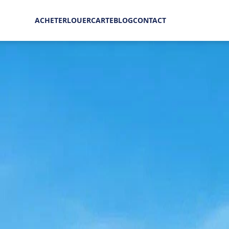
Vente Villa Beau Champ 2 700 000 € | MZIMC048
ACHETER
LOUER
CARTE
BLOG
CONTACT