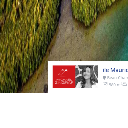
ile Mauri
Beau Cha
2
580 m
Accueil
>
Acheter
>
Beau Champ
DESCRIPTION