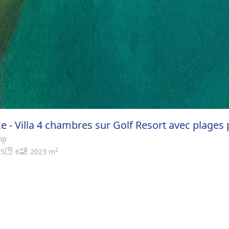
ce - Villa 4 chambres sur Golf Resort avec plages 
mp
2
5
6
2023 m
>
ile Maurice - Villa 4 chambres sur Golf Resort avec plages privée