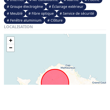
# Groupe électrogène
# Éclairage extérieur
# Meublé
# Fibre optique
# Service de sécurité
# Fenêtre aluminium
# Clôture
LOCALISATION
+
−