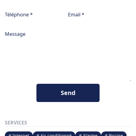
Téléphone *
Email *
Message
Send
SERVICES
# Internet
# Air conditionné
# Alarme
# Piscine