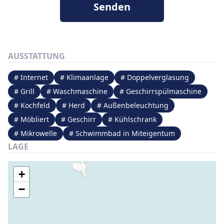
Senden
AUSSTATTUNG
# Internet
# Klimaanlage
# Doppelverglasung
# Grill
# Waschmaschine
# Geschirrspülmaschine
# Kochfeld
# Herd
# Außenbeleuchtung
# Möbliert
# Geschirr
# Kühlschrank
# Mikrowelle
# Schwimmbad in Miteigentum
LAGE
+
−