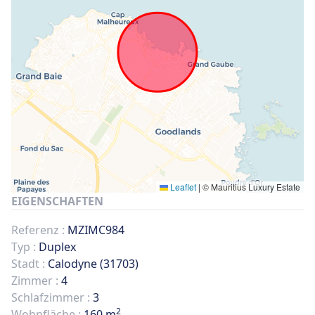
Leaflet
|
© Mauritius Luxury Estate
EIGENSCHAFTEN
Referenz :
MZIMC984
Typ :
Duplex
Stadt :
Calodyne (31703)
Zimmer :
4
Schlafzimmer :
3
2
Wohnfläche :
160 m