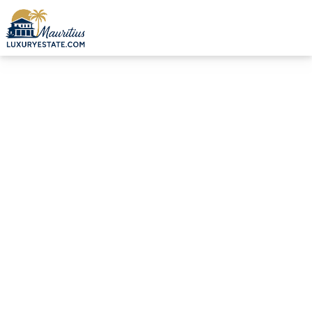
Verkauf Duplex Calodyne 428.842 € | MZIMC984