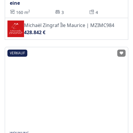
eine
2
160 m
3
4
Michaël Zingraf Île Maurice | MZIMC984
428.842 €
VERKAUF