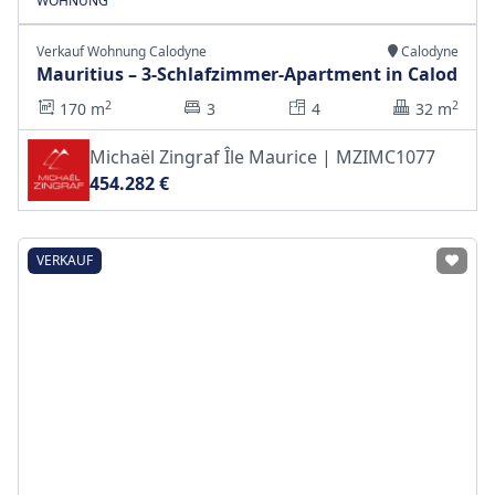
WOHNUNG
Verkauf Wohnung Calodyne
Calodyne
Mauritius – 3-Schlafzimmer-Apartment in Calod
2
2
170 m
3
4
32 m
Michaël Zingraf Île Maurice | MZIMC1077
454.282 €
VERKAUF