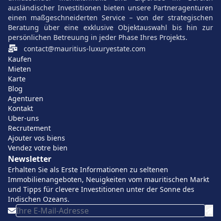
garantieren. Der regionale Markt umfasst Optionen mit
ausländischer Investitionen bieten unsere Partneragenturen
einen maßgeschneiderten Service – von der strategischen
großzügigen Grundstücken, üppigen Gärten,
Beratung über eine exklusive Objektauswahl bis hin zur
Wohnbereichen, die sich nach außen öffnen, und
persönlichen Betreuung in jeder Phase Ihres Projekts.
sorgfältigen Anordnungen, die einen luftigen und
contact@mauritius-luxuryestate.com
privilegierten Lebensstil erleichtern. Diese Merkmale
Kaufen
Mieten
gehen einher mit einem beherrschten Preis, der dem
Karte
angebotenen Standard Rechnung trägt, unterstützt von
Blog
einer sicheren Umgebung und einer dynamischen lokalen
Agenturen
Kontakt
Gemeinschaft.
Uber-uns
Recrutement
Verkauf von Villen und Apartments in
Ajouter vos biens
Vendez votre bien
Calodyne: ein außergewöhnlicher
Newsletter
Immobilienmarkt auf Mauritius
Erhalten Sie als Erste Informationen zu seltenen
Immobilienangeboten, Neuigkeiten vom mauritischen Markt
und Tipps für clevere Investitionen unter der Sonne des
Calodyne etabliert sich als bevorzugtes Gebiet für
Indischen Ozeans.
diejenigen, die außergewöhnliche Immobilien in einer
natürlichen Umgebung suchen. Nur wenige Minuten von