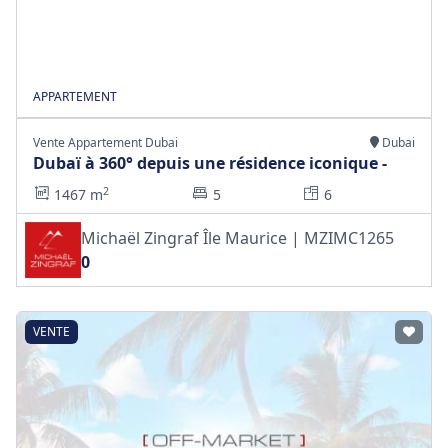
APPARTEMENT
Vente Appartement Dubai
Dubai
Dubaï à 360° depuis une résidence iconique -
2
1467 m
5
6
Michaël Zingraf Île Maurice | MZIMC1265
0
VENTE