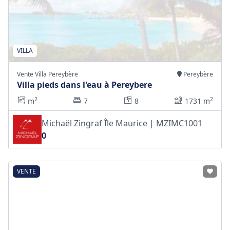
VILLA
Vente Villa Pereybère
Pereybère
Villa pieds dans l'eau à Pereybere
2
2
m
7
8
1731 m
Michaël Zingraf Île Maurice | MZIMC1001
0
VENTE