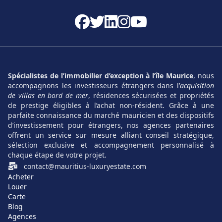
précieux. Située entre un lagon protégé, plages
immaculées et collines verdoyantes, cette zone garantit un
cadre de vie apaisant et privilégié. Les biens proposés,
qu'ils soient appartements ou villas, bénéficient d’une
implantation réfléchie et valorisent pleinement cet écrin
naturel.
Spécialistes de l’immobilier d’exception à l’île Maurice
, nous
accompagnons les investisseurs étrangers dans l’
acquisition
Au-delà du cadre, la richesse des commodités
de villas en bord de mer
, résidences sécurisées et propriétés
environnantes renforce l’attrait de cette destination.
de prestige éligibles à l’achat non-résident. Grâce à une
Le
Cascavelle Mall
, à seulement quelques minutes, offre
parfaite connaissance du marché mauricien et des dispositifs
d’investissement pour étrangers, nos agences partenaires
un vaste choix de commerces, restaurants et services.
offrent un service sur mesure alliant conseil stratégique,
Cette proximité optimise la vie quotidienne et inscrit Flic-
sélection exclusive et accompagnement personnalisé à
en-Flac dans une dynamique urbaine maîtrisée.
chaque étape de votre projet.
contact@mauritius-luxuryestate.com
Cadre naturel entre mer, plage et montagne
Acheter
Louer
Accessibilité aux écoles de tous niveaux
Carte
Blog
Infrastructures sportives modernes (Sparc)
Agences