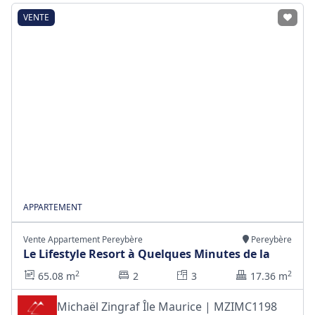
VENTE
APPARTEMENT
Vente Appartement Pereybère
Pereybère
Le Lifestyle Resort à Quelques Minutes de la
2
2
65.08 m
2
3
17.36 m
Michaël Zingraf Île Maurice | MZIMC1198