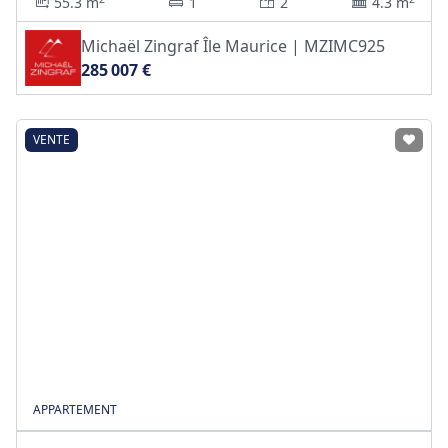
55.3 m
1
2
4.3 m
Michaël Zingraf Île Maurice | MZIMC925
285 007 €
VENTE
APPARTEMENT