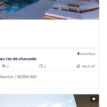
Grand Baie
au rez-de-chaussée
2
2
2
144.5 m
e Maurice | MZIMC460