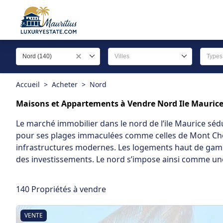
Nord (140)
Villes
Types
Accueil
>
Acheter
>
Nord
Maisons et Appartements à Vendre Nord Ile Mauric
Le
marché immobilier dans le nord de l’ile Maurice
sédu
pour ses plages immaculées comme celles de Mont Chois
infrastructures modernes. Les logements haut de gamm
des investissements. Le nord s’impose ainsi comme une d
140 Propriétés à vendre
VENTE