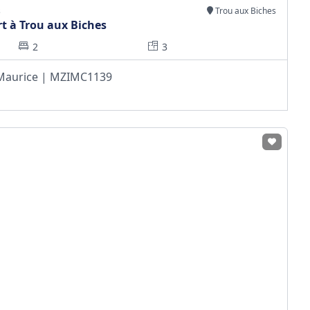
s
Trou aux Biches
t à Trou aux Biches
2
3
e Maurice | MZIMC1139