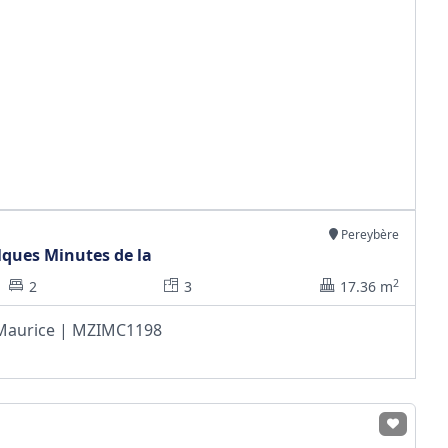
Pereybère
elques Minutes de la
2
2
3
17.36 m
e Maurice | MZIMC1198