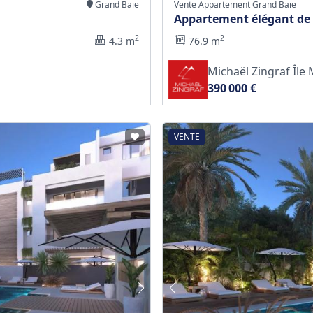
Grand Baie
Vente Appartement Grand Baie
Appartement élégant de 
2
2
2
4.3 m
76.9 m
Michaël Zingraf Îl
390 000 €
VENTE