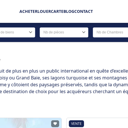
ACHETER
LOUER
CARTE
BLOG
CONTACT
 de biens
Nb de pièces
Nb de Chambres
e
it de plus en plus un public international en quête d’excelle
y ou Grand Baie, ses lagons turquoise et ses montagnes ve
e y côtoient des paysages préservés, tandis que la dynami
estination de choix pour les acquéreurs cherchant un équili
VENTE