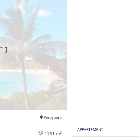
Pereybère
APPARTEMENT
2
1731 m