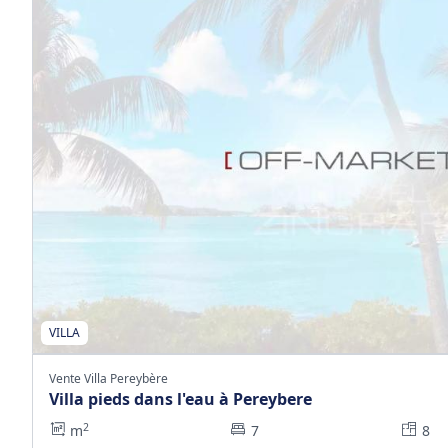
VILLA
Vente Villa Pereybère
Villa pieds dans l'eau à Pereybere
2
m
7
8