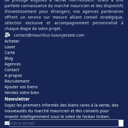
Un cadre naturel protégé
et des plages préservées
parfaite connaissance du marché mauricien et des dispositifs
dont la plage de
Bain Boeuf
, idéale pour les familles.
d’investissement pour étrangers, nos agences partenaires
offrent un service sur mesure alliant conseil stratégique,
Un climat tropical
doux et agréable toute l’année,
sélection exclusive et accompagnement personnalisé à
parfait pour ceux qui cherchent une résidence secondaire
chaque étape de votre projet.
ou permanente.
contact@mauritius-luxuryestate.com
Acheter
Une forte demande
pour des biens exclusifs, gage de
Louer
valorisation à moyen et long terme.
Carte
Blog
L’accessibilité à des services et
Agences
infrastructures
modernes, incluant les écoles
Contact
A-propos
internationales et les cliniques spécialisées.
Recrutement
Ajouter vos biens
Alors que la zone évolue doucement tout en conservant sa
Vendez votre bien
tranquillité, elle offre une rare combinaison entre
Newsletter
authenticité mauricienne et confort contemporain.
Soyez les premiers informés des biens rares à la vente, des
nouveautés du marché mauricien et des conseils pour
investir intelligemment sous le soleil de l’océan Indien.
Villas de luxe à vendre à Cap Malheureux :
prestations exceptionnelles et styles variés