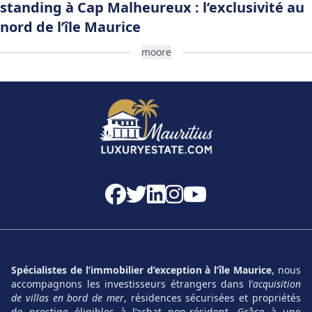
standing à Cap Malheureux : l’exclusivité au
nord de l’île Maurice
moore
Pourquoi investir dans l’immobilier haut de
gamme à Cap Malheureux ?
Cap Malheureux
s’impose comme une destination
privilégiée pour les acquéreurs en quête d’un cadre de vie
paisible et raffiné. La proximité avec
Grand Baie
permet de
profiter d’un centre animé tout en jouissant d’un
environnement naturel exceptionnel. Sa réputation de
secteur résidentiel intime doté d’une végétation luxuriante
et de panoramas sur la mer turquoise en fait un lieu très
recherché pour un
achat
immobilier.
Spécialistes de l’immobilier d’exception à l’île Maurice
, nous
Le marché local est particulièrement attractif pour
accompagnons les investisseurs étrangers dans l’
acquisition
plusieurs raisons :
de villas en bord de mer
, résidences sécurisées et propriétés
de prestige éligibles à l’achat non-résident. Grâce à une